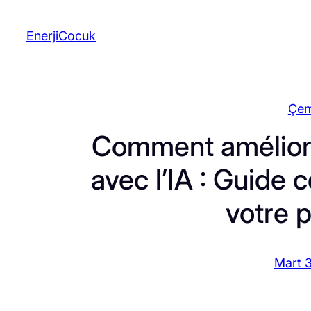
İçeriğe
geç
EnerjiCocuk
Çem
Comment améliorer
avec l’IA : Guide 
votre p
Mart 