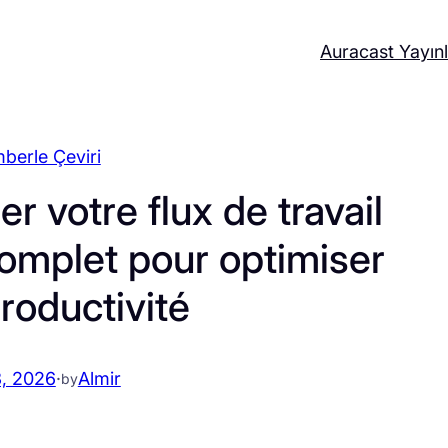
Auracast Yayınl
berle Çeviri
 votre flux de travail
complet pour optimiser
roductivité
3, 2026
·
Almir
by