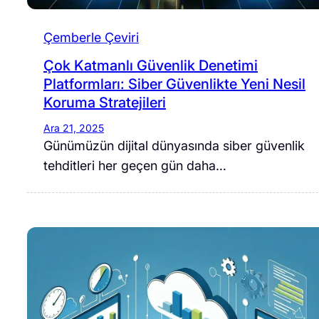
Çemberle Çeviri
Çok Katmanlı Güvenlik Denetimi
Platformları: Siber Güvenlikte Yeni Nesil
Koruma Stratejileri
Ara 21, 2025
Günümüzün dijital dünyasında siber güvenlik
tehditleri her geçen gün daha…