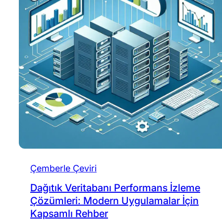
Çemberle Çeviri
Dağıtık Veritabanı Performans İzleme
Çözümleri: Modern Uygulamalar İçin
Kapsamlı Rehber