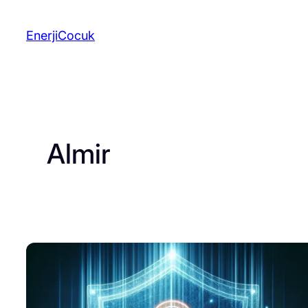
İçeriğe
geç
EnerjiCocuk
Almir