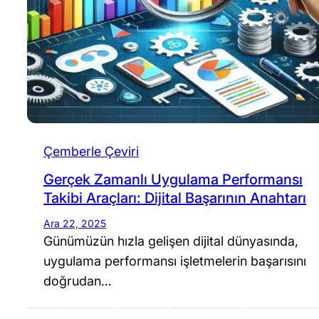
Çemberle Çeviri
Gerçek Zamanlı Uygulama Performansı
Takibi Araçları: Dijital Başarının Anahtarı
Ara 22, 2025
Günümüzün hızla gelişen dijital dünyasında,
uygulama performansı işletmelerin başarısını
doğrudan…