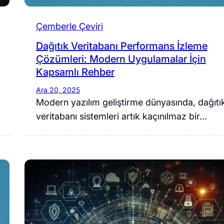
Çemberle Çeviri
Dağıtık Veritabanı Performans İzleme
Çözümleri: Modern Uygulamalar İçin
Kapsamlı Rehber
Ara 20, 2025
Modern yazılım geliştirme dünyasında, dağıtı
veritabanı sistemleri artık kaçınılmaz bir…