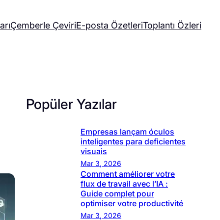
arı
Çemberle Çeviri
E-posta Özetleri
Toplantı Özleri
Popüler Yazılar
Empresas lançam óculos
inteligentes para deficientes
visuais
Mar 3, 2026
Comment améliorer votre
flux de travail avec l’IA :
Guide complet pour
optimiser votre productivité
Mar 3, 2026