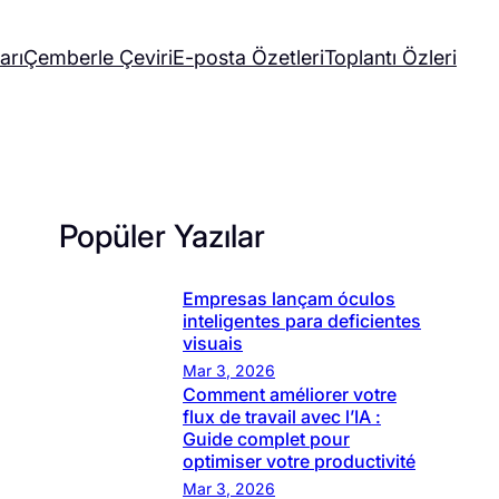
arı
Çemberle Çeviri
E-posta Özetleri
Toplantı Özleri
Popüler Yazılar
Empresas lançam óculos
inteligentes para deficientes
visuais
Mar 3, 2026
Comment améliorer votre
flux de travail avec l’IA :
Guide complet pour
optimiser votre productivité
Mar 3, 2026