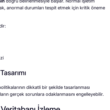
nin
doğru belirlenmesiyle başlar. Normal işletim
ak, anormal durumları tespit etmek için kritik öneme
ir:
zi
n Tasarımı
itikalarının dikkatli bir şekilde tasarlanması
ların gerçek sorunlara odaklanmasını engelleyebilir.
 Veritabanı İzleme