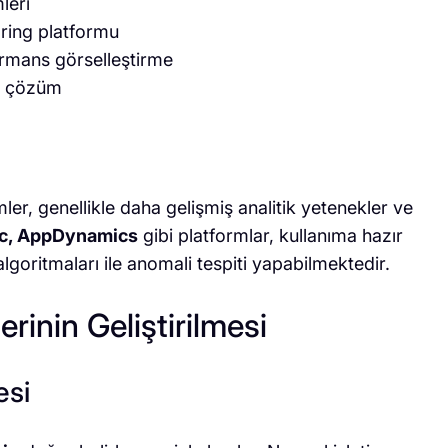
leri
ring platformu
ormans görselleştirme
iş çözüm
mler, genellikle daha gelişmiş analitik yetenekler ve
ic, AppDynamics
gibi platformlar, kullanıma hazır
goritmaları ile anomali tespiti yapabilmektedir.
rinin Geliştirilmesi
esi