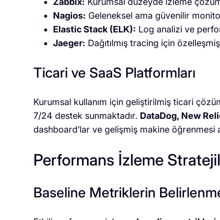
Zabbix:
Kurumsal düzeyde izleme çözüm
Nagios:
Geleneksel ama güvenilir monito
Elastic Stack (ELK):
Log analizi ve perf
Jaeger:
Dağıtılmış tracing için özelleşm
Ticari ve SaaS Platformları
Kurumsal kullanım için geliştirilmiş ticari çözü
7/24 destek sunmaktadır.
DataDog, New Rel
dashboard’lar ve gelişmiş makine öğrenmesi al
Performans İzleme Stratejile
Baseline Metriklerin Belirlenm