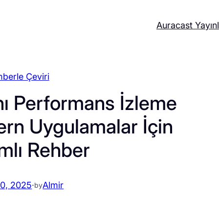
Auracast Yayınl
berle Çeviri
nı Performans İzleme
rn Uygulamalar İçin
mlı Rehber
20, 2025
·
Almir
by