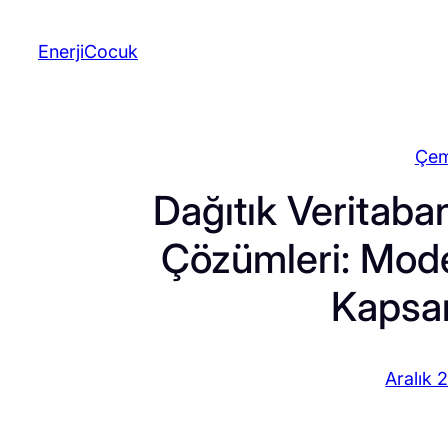
İçeriğe
geç
EnerjiCocuk
Çem
Dağıtık Veritaba
Çözümleri: Mode
Kapsa
Aralık 