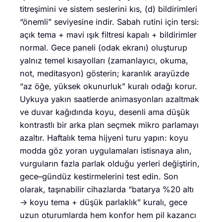
titreşimini ve sistem seslerini kıs, (d) bildirimleri
“önemli” seviyesine indir. Sabah rutini için tersi:
açık tema + mavi ışık filtresi kapalı + bildirimler
normal. Gece paneli (odak ekranı) oluşturup
yalnız temel kısayolları (zamanlayıcı, okuma,
not, meditasyon) gösterin; karanlık arayüzde
“az öğe, yüksek okunurluk” kuralı odağı korur.
Uykuya yakın saatlerde animasyonları azaltmak
ve duvar kağıdında koyu, desenli ama düşük
kontrastlı bir arka plan seçmek mikro parlamayı
azaltır. Haftalık tema hijyeni turu yapın: koyu
modda göz yoran uygulamaları istisnaya alın,
vurguların fazla parlak olduğu yerleri değiştirin,
gece–gündüz kestirmelerini test edin. Son
olarak, taşınabilir cihazlarda “batarya %20 altı
→ koyu tema + düşük parlaklık” kuralı, gece
uzun oturumlarda hem konfor hem pil kazancı