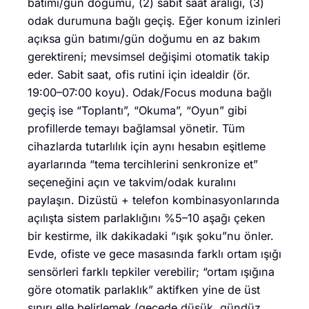
batımı/gün doğumu, (2) sabit saat aralığı, (3)
odak durumuna bağlı geçiş. Eğer konum izinleri
açıksa gün batımı/gün doğumu en az bakım
gerektireni; mevsimsel değişimi otomatik takip
eder. Sabit saat, ofis rutini için idealdir (ör.
19:00–07:00 koyu). Odak/Focus moduna bağlı
geçiş ise “Toplantı”, “Okuma”, “Oyun” gibi
profillerde temayı bağlamsal yönetir. Tüm
cihazlarda tutarlılık için aynı hesabın eşitleme
ayarlarında “tema tercihlerini senkronize et”
seçeneğini açın ve takvim/odak kuralını
paylaşın. Dizüstü + telefon kombinasyonlarında
açılışta sistem parlaklığını %5–10 aşağı çeken
bir kestirme, ilk dakikadaki “ışık şoku”nu önler.
Evde, ofiste ve gece masasında farklı ortam ışığı
sensörleri farklı tepkiler verebilir; “ortam ışığına
göre otomatik parlaklık” aktifken yine de üst
sınırı elle belirlemek (gecede düşük, gündüz