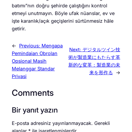
batımı”nın doğru şehirde çalıştığını kontrol
etmeyi unutmayın. Böyle ufak nüanslar, ev ve
işte karanlık/açık geçişlerini sürtünmesiz hâle
getirir.
←
Previous:
Mengapa
Next:
デジタルツイン技
Pemindaian Obrolan
術が製造業にもたらす革
Opsional Masih
新的な変革：製造業の未
Melanggar Standar
来を形作る
→
Privasi
Comments
Bir yanıt yazın
E-posta adresiniz yayınlanmayacak.
Gerekli
alanlar
*
ile işaretlenmişlerdir