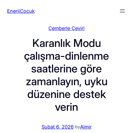
İçeriğe
EnerjiCocuk
geç
Çemberle Çeviri
Karanlık Modu
çalışma-dinlenme
saatlerine göre
zamanlayın, uyku
düzenine destek
verin
Şubat 6, 2026
·
Almir
by