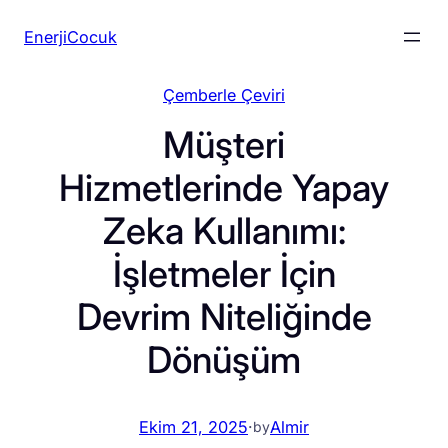
İçeriğe
EnerjiCocuk
geç
Çemberle Çeviri
Müşteri
Hizmetlerinde Yapay
Zeka Kullanımı:
İşletmeler İçin
Devrim Niteliğinde
Dönüşüm
Ekim 21, 2025
·
Almir
by