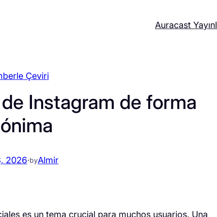
Auracast Yayınl
berle Çeviri
 de Instagram de forma
nónima
3, 2026
·
Almir
by
sociales es un tema crucial para muchos usuarios. Una