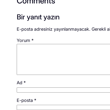
Comments
Bir yanıt yazın
E-posta adresiniz yayınlanmayacak.
Gerekli a
Yorum
*
Ad
*
E-posta
*