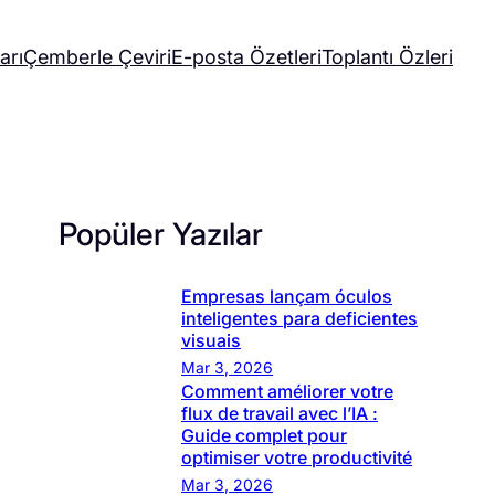
arı
Çemberle Çeviri
E-posta Özetleri
Toplantı Özleri
Popüler Yazılar
Empresas lançam óculos
inteligentes para deficientes
visuais
Mar 3, 2026
Comment améliorer votre
flux de travail avec l’IA :
Guide complet pour
optimiser votre productivité
Mar 3, 2026