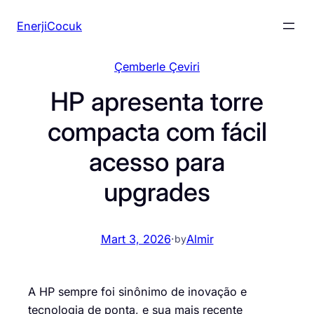
İçeriğe
EnerjiCocuk
geç
Çemberle Çeviri
HP apresenta torre
compacta com fácil
acesso para
upgrades
Mart 3, 2026
·
Almir
by
A HP sempre foi sinônimo de inovação e
tecnologia de ponta, e sua mais recente